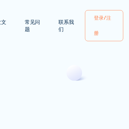
登录/注
发文
常见问
联系我
题
们
册